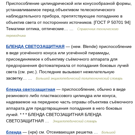
Приспособление цилиндрической или конусообразной формы,
устанавливаемое перед объективом телескопического
наблюдательного прибора, препятствующее попаданию в
объектив света от посторонних источников. [ГОСТ Р 50701 94]
Тематики оптика, оптические… …
Справочник технического
переводчика
БЛЕНДА СВЕТОЗАЩИТНАЯ
— (нем. Blende) приспособление
в виде усечённого конуса или усечённой пирамиды,
присоединяемое к объективу съёмочного аппарата для
предохранения фотоматериала от попадания боковых лучей
света (см. рис.). Последние вызывают нежелательную
засветку… …
Большой энциклопедический политехнический словарь
бленда светозащитная
— приспособление, обычно в виде
резинового либо пластмассового цилиндра или конуса,
надеваемое на переднюю часть оправы объектива съёмочного
аппарата для предотвращения попадания в него боковых
лучей. * * * БЛЕНДА СВЕТОЗАЩИТНАЯ БЛЕНДА
СВЕТОЗАЩИТНАЯ …
Энциклопедический словарь
бленда
— (нрк) см. Отсеивающая решетка …
Большой