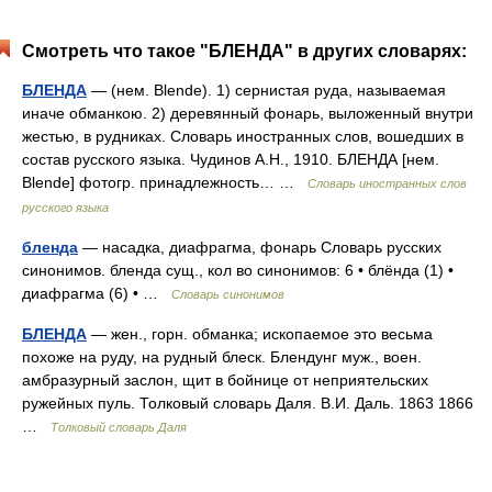
Смотреть что такое "БЛЕНДА" в других словарях:
БЛЕНДА
— (нем. Blende). 1) сернистая руда, называемая
иначе обманкою. 2) деревянный фонарь, выложенный внутри
жестью, в рудниках. Словарь иностранных слов, вошедших в
состав русского языка. Чудинов А.Н., 1910. БЛЕНДА [нем.
Blende] фотогр. принадлежность… …
Словарь иностранных слов
русского языка
бленда
— насадка, диафрагма, фонарь Словарь русских
синонимов. бленда сущ., кол во синонимов: 6 • блёнда (1) •
диафрагма (6) • …
Словарь синонимов
БЛЕНДА
— жен., горн. обманка; ископаемое это весьма
похоже на руду, на рудный блеск. Блендунг муж., воен.
амбразурный заслон, щит в бойнице от неприятельских
ружейных пуль. Толковый словарь Даля. В.И. Даль. 1863 1866
…
Толковый словарь Даля