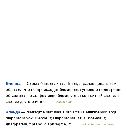
Бленда
— Схема бликов линзы. Бленда размещена таким
образом, что не происходит блокировка углового поля зрения
объектива, но эффективно блокируется солнечный свет или
свет из другого источн …
Википедия
бленда
— diafragma statusas T sritis fizika atitikmenys: angl.
diaphragm vok. Blende, f; Diaphragma, f rus. бленда, f;
диафрагма, f pranc. diaphragme, m …
Fizikos terminų žodynas